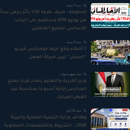
منذ 9 سنة
الحكومة - صرف علاوة 10% بأثر رجعى بدءاً
من يوليو 2016 وستضم على الراتب
الأساسى لجميع العاملين
منذ 9 سنة
7 أخطاء وقع فيها كومبارس فيديو
"الجيش" تبين فبركة العمل..
منذ بضع سنوات
وزير التربية والتعليم يصدر قرارا بمنح
المدارس إجازة أسبوعا بمناسبة عيد
الفطر المبارك
منذ 26 أيام
وظائف وزارة التنمية المحلية والبيئة
2026.. الشروط والتخصصات المطلوبة