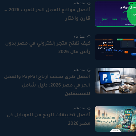
منذ عام
أفضل مواقع العمل الحر للعرب 2026 —
قارن واختار
منذ عام
كيف تفتح متجر إلكتروني في مصر بدون
رأس مال 2026
منذ عام
أفضل طرق سحب أرباح PayPal والعمل
الحر في مصر 2026: دليل شامل
للمستقلين
منذ عام
أفضل تطبيقات الربح من الموبايل في
مصر 2026