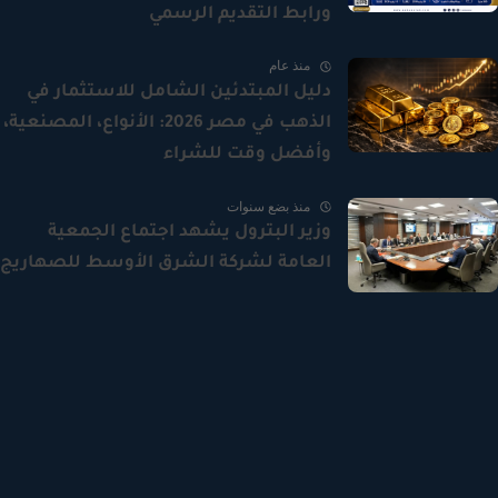
ورابط التقديم الرسمي
منذ عام
دليل المبتدئين الشامل للاستثمار في
الذهب في مصر 2026: الأنواع، المصنعية،
وأفضل وقت للشراء
منذ بضع سنوات
وزير البترول يشهد اجتماع الجمعية
العامة لشركة الشرق الأوسط للصهاريج