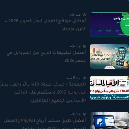
منذ عام
أفضل مواقع العمل الحر للعرب 2026 —
قارن واختار
منذ عام
أفضل تطبيقات الربح من الموبايل في
مصر 2026
منذ 9 سنة
الحكومة - صرف علاوة 10% بأثر رجعى بدءاً
من يوليو 2016 وستضم على الراتب
الأساسى لجميع العاملين
منذ عام
أفضل طرق سحب أرباح PayPal والعمل