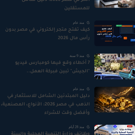
الحر في مصر 2026: دليل شامل
للمستقلين
منذ عام
كيف تفتح متجر إلكتروني في مصر بدون
رأس مال 2026
منذ 9 سنة
7 أخطاء وقع فيها كومبارس فيديو
"الجيش" تبين فبركة العمل..
منذ عام
دليل المبتدئين الشامل للاستثمار في
الذهب في مصر 2026: الأنواع، المصنعية،
وأفضل وقت للشراء
منذ 28 أيام
وظائف وزارة التنمية المحلية والبيئة