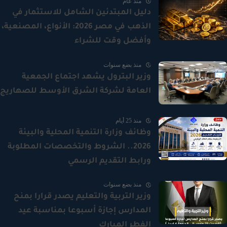
منذ عام
دليل المبتدئين الشامل للاستثمار في
الذهب في مصر 2026: الأنواع، المصنعية،
وأفضل وقت للشراء
منذ بضع سنوات
وزير البترول يشهد اجتماع الجمعية
العامة لشركة الشرق الأوسط للصهاريج
منذ 25 أيام
وظائف وزارة التنمية المحلية والبيئة
2026.. الشروط والتخصصات المطلوبة
ورابط التقديم الرسمي
منذ بضع سنوات
وزير التربية والتعليم يصدر قرارا بمنح
المدارس إجازة أسبوعا بمناسبة عيد
الفطر المبارك