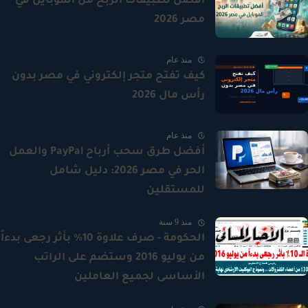
أفضل تطبيقات الربح من الموبايل في
مصر 2026
منذ عام
كيف تفتح متجر إلكتروني في مصر بدون
رأس مال 2026
منذ عام
أفضل طرق سحب أرباح PayPal والعمل
الحر في مصر 2026: دليل شامل
للمستقلين
منذ 9 سنة
الحكومة - صرف علاوة 10% بأثر رجعى بدءاً
من يوليو 2016 وستضم على الراتب
الأساسى لجميع العاملين