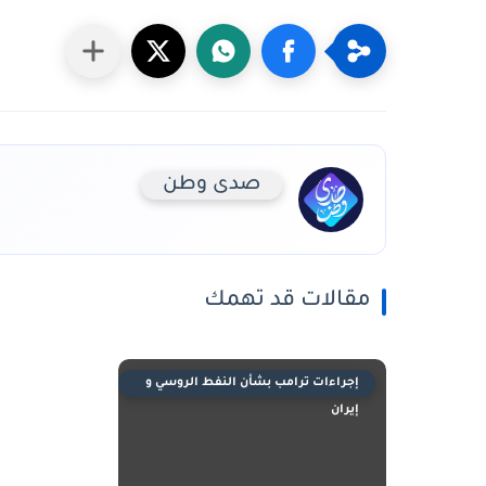
صدى وطن
مقالات قد تهمك
إجراءات ترامب بشأن النفط الروسي و
إيران