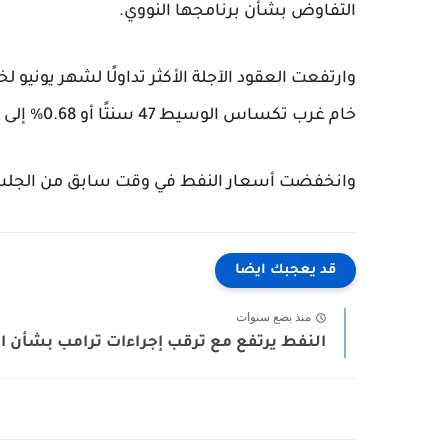
التفاوض بشأن برنامجها النووي.
خام غرب تكساس الوسيط 47 سنتًا أو 0.68% إلى 69.83 دولار للبرميل.
وانخفضت أسعار النفط في وقت سابق من الجلسة، 
قد يعجبك ايضا
منذ بضع سنوات
النفط يرتفع مع ترقب إجراءات ترامب بشأن ا