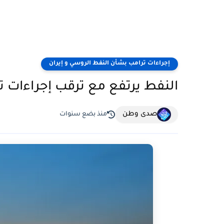
إجراءات ترامب بشأن النفط الروسي و إيران
النفط يرتفع مع ترقب إجراءات ت
صدى وطن
منذ بضع سنوات