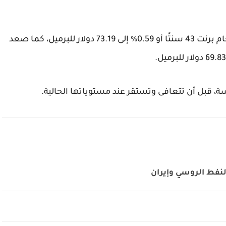
وارتفعت العقود الآجلة الأكثر تداولًا لشهر يونيو لخام برنت 43 سنتًا أو 0.59% إلى 73.19 دولار للبرميل، كما صعد
قبل أن تتعافى وتستقر عند مستوياتها الحالية.
لنفط الروسي وإيران