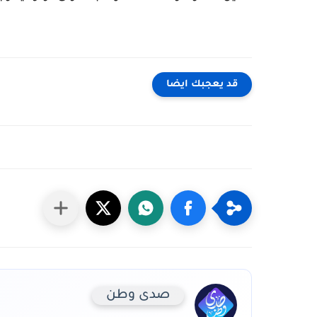
قد يعجبك ايضا
صدى وطن