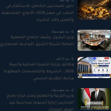
منذ عام
دليل المبتدئين الشامل للاستثمار في
الذهب في مصر 2026: الأنواع، المصنعية،
وأفضل وقت للشراء
منذ بضع سنوات
وزير البترول يشهد اجتماع الجمعية
العامة لشركة الشرق الأوسط للصهاريج
منذ 25 أيام
وظائف وزارة التنمية المحلية والبيئة
2026.. الشروط والتخصصات المطلوبة
ورابط التقديم الرسمي
منذ بضع سنوات
وزير التربية والتعليم يصدر قرارا بمنح
المدارس إجازة أسبوعا بمناسبة عيد
الفطر المبارك