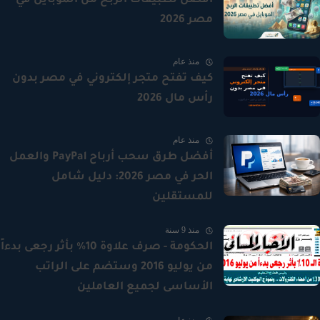
أفضل تطبيقات الربح من الموبايل في
مصر 2026
منذ عام
كيف تفتح متجر إلكتروني في مصر بدون
رأس مال 2026
منذ عام
أفضل طرق سحب أرباح PayPal والعمل
الحر في مصر 2026: دليل شامل
للمستقلين
منذ 9 سنة
الحكومة - صرف علاوة 10% بأثر رجعى بدءاً
من يوليو 2016 وستضم على الراتب
الأساسى لجميع العاملين