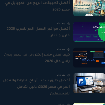
أفضل تطبيقات الربح من الموبايل في
مصر 2026
منذ عام
أفضل مواقع العمل الحر للعرب 2026 —
قارن واختار
منذ عام
كيف تفتح متجر إلكتروني في مصر بدون
رأس مال 2026
منذ عام
أفضل طرق سحب أرباح PayPal والعمل
الحر في مصر 2026: دليل شامل
للمستقلين
منذ 9 سنة