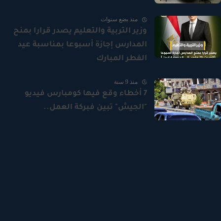
منذ بضع سنوات
وزير التربية والتعليم يصدر قرارا بمنح
المدارس إجازة أسبوعا بمناسبة عيد
الفطر المبارك
منذ 9 سنة
7 أخطاء وقع فيها كومبارس فيديو
"الجيش" تبين فبركة العمل..