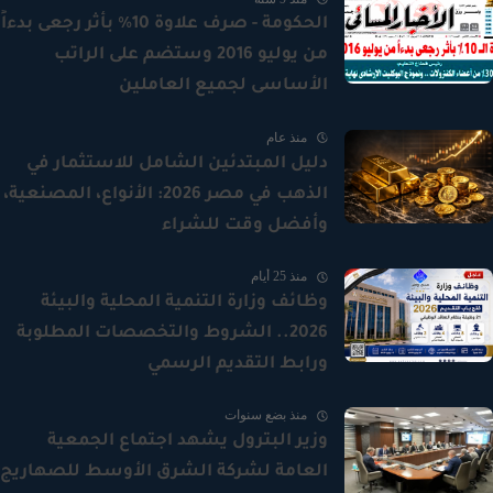
الحكومة - صرف علاوة 10% بأثر رجعى بدءاً
من يوليو 2016 وستضم على الراتب
الأساسى لجميع العاملين
منذ عام
دليل المبتدئين الشامل للاستثمار في
الذهب في مصر 2026: الأنواع، المصنعية،
وأفضل وقت للشراء
منذ 25 أيام
وظائف وزارة التنمية المحلية والبيئة
2026.. الشروط والتخصصات المطلوبة
ورابط التقديم الرسمي
منذ بضع سنوات
وزير البترول يشهد اجتماع الجمعية
العامة لشركة الشرق الأوسط للصهاريج