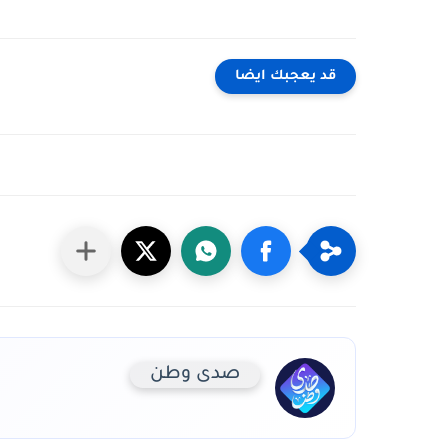
قد يعجبك ايضا
صدى وطن