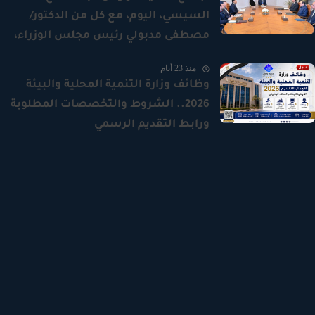
السيسي، اليوم، مع كل من الدكتور/
مصطفى مدبولي رئيس مجلس الوزراء،
والدكتور/ شريف فاروق وزير التموين
منذ 23 أيام
والتجارة الداخلية، والسيد/ علاء فاروق
وظائف وزارة التنمية المحلية والبيئة
وزير الزراعة واستصلاح الأراضي، واللواء/
2026.. الشروط والتخصصات المطلوبة
أمير سيد أحمد مستشار رئيس
ورابط التقديم الرسمي
الجمهورية للتخطيط العمراني، والعقيد
دكتور/ بهاء الغنام رئيس جهاز مستقبل
مصر للتنمية المستدامة