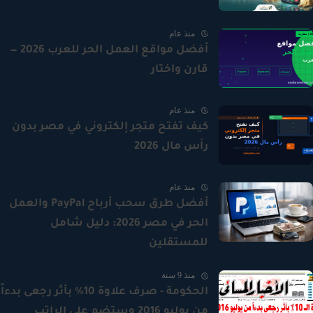
منذ عام
أفضل مواقع العمل الحر للعرب 2026 —
قارن واختار
منذ عام
كيف تفتح متجر إلكتروني في مصر بدون
رأس مال 2026
منذ عام
أفضل طرق سحب أرباح PayPal والعمل
الحر في مصر 2026: دليل شامل
للمستقلين
منذ 9 سنة
الحكومة - صرف علاوة 10% بأثر رجعى بدءاً
من يوليو 2016 وستضم على الراتب