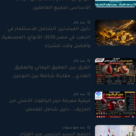
الأساسى لجميع العاملين
منذ عام
دليل المبتدئين الشامل للاستثمار في
الذهب في مصر 2026: الأنواع، المصنعية،
وأفضل وقت للشراء
منذ عام
الفرق بين العقيق اليماني والعقيق
العادي.. مقارنة شاملة بين النوعين
منذ عام
كيفية معرفة حجر الياقوت الأصلي من
المزيف.. دليل شامل للفحص
منذ بضع سنوات
اجتمع السيد الرئيس عبد الفتاح