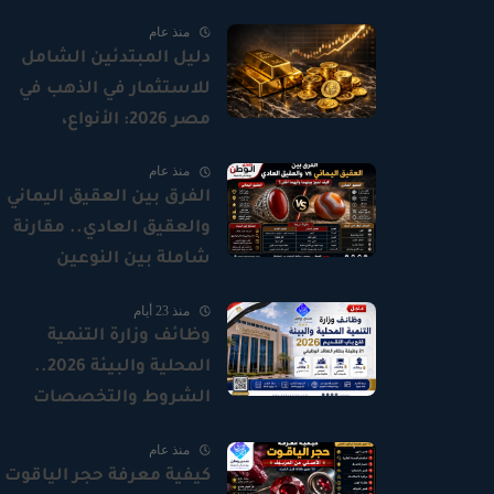
الأساسى لجميع العاملين
منذ عام
دليل المبتدئين الشامل
للاستثمار في الذهب في
مصر 2026: الأنواع،
المصنعية، وأفضل وقت
منذ عام
للشراء
الفرق بين العقيق اليماني
والعقيق العادي.. مقارنة
شاملة بين النوعين
منذ 23 أيام
وظائف وزارة التنمية
المحلية والبيئة 2026..
الشروط والتخصصات
المطلوبة ورابط التقديم
منذ عام
الرسمي
كيفية معرفة حجر الياقوت