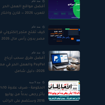
منذ عام
أفضل مواقع العمل الحر
للعرب 2026 — قارن واختار
منذ عام
كيف تفتح متجر إلكتروني ف
مصر بدون رأس مال 2026
منذ عام
أفضل طرق سحب أرباح
PayPal والعمل الحر في م
2026: دليل شامل
للمستقلين
منذ 9 سنة
الحكومة - صرف علاوة 10%
بأثر رجعى بدءاً من يوليو
2016 وستضم على الراتب