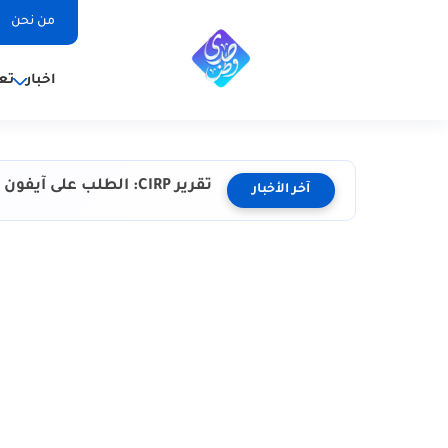
من نحن
اخبار
تع
تقرير CIRP: الطلب على آيفون 16 يتزايد بداية...
آخر الأخبار